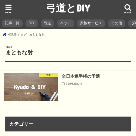
弓道とDIY
menu
search
記事一覧
DIY
弓道
ペット
家族サービス
その他
ブ
HOME
タグ : まともな射
まともな射
弓道
全日本選手権の予選
2019.06.18
カテゴリー