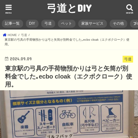
弓道とDIY
menu
search
記事一覧
DIY
弓道
ペット
家族サービス
その他
ブ
HOME
弓道
東京駅の弓具の手荷物預かりは弓と矢筒が別料金でした｡ecbo cloak（エクボクローク）使
用。
2024.09.09
弓道
東京駅の弓具の手荷物預かりは弓と矢筒が別
料金でした｡ecbo cloak（エクボクローク）使
用。