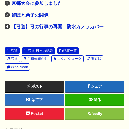
京都大会に参加しました
師匠と弟子の関係
【弓道】弓の行事の再開 防水カメラカバー
弓道
弓道 日々の記録
記事一覧
弓道
手荷物預かり
エクボクローク
東京駅
ecbo cloak
ポスト
シェア
はてブ
送る
Pocket
feedly