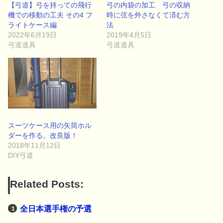
【弓道】弓を持っての飛行
弓の内袋の加工 弓の収納
機での移動の工夫 その4 フ
時に弦を外さなくて済む方
ライトケース編
法
2022年6月19日
2019年4月5日
弓道道具
弓道道具
スーツケース用の矢筒ホル
ダーを作る。改良版！
2018年11月12日
DIY弓道
Related Posts:
全日本選手権の予選