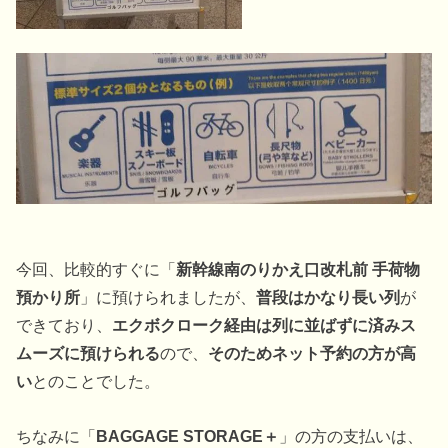
今回、比較的すぐに「
新幹線南のりかえ口改札前 手荷物
預かり所
」に預けられましたが、
普段はかなり長い列
が
できており、
エクボクローク経由は列に並ばずに済みス
ムーズに預けられる
ので、
そのためネット予約の方が高
い
とのことでした。
ちなみに「
BAGGAGE STORAGE＋
」の方の支払いは、