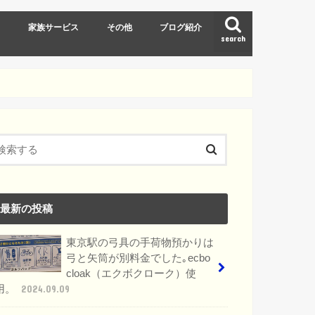
ト
家族サービス
その他
ブログ紹介
search
東京ディズニーリゾート(TDR)
スキー
最新の投稿
東京駅の弓具の手荷物預かりは
弓と矢筒が別料金でした｡ecbo
cloak（エクボクローク）使
用。
2024.09.09