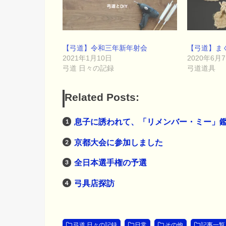
【弓道】令和三年新年射会
【弓道】まぐ
2021年1月10日
2020年6月
弓道 日々の記録
弓道道具
Related Posts:
息子に誘われて、「リメンバー・ミー」
京都大会に参加しました
全日本選手権の予選
弓具店探訪
弓道 日々の記録
日常
その他
記事一覧