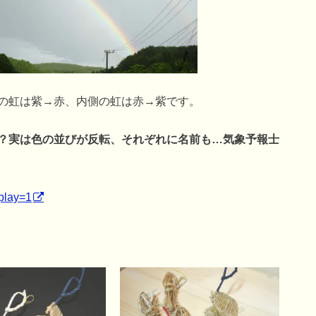
の虹は紫→赤、内側の虹は赤→紫です。
？実は色の並びが反転、それぞれに名前も…気象予報士
splay=1