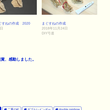
すねの作成 2020
まぐすねの作成
7日
2018年11月24日
DIY弓道
鑑賞、感動しました。
二重の虹
ダブルレインボー
double rainbow