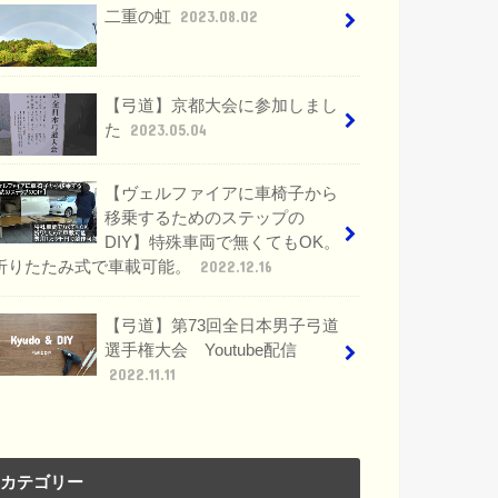
二重の虹
2023.08.02
【弓道】京都大会に参加しまし
た
2023.05.04
【ヴェルファイアに車椅子から
移乗するためのステップの
DIY】特殊車両で無くてもOK。
折りたたみ式で車載可能。
2022.12.16
【弓道】第73回全日本男子弓道
選手権大会 Youtube配信
2022.11.11
カテゴリー