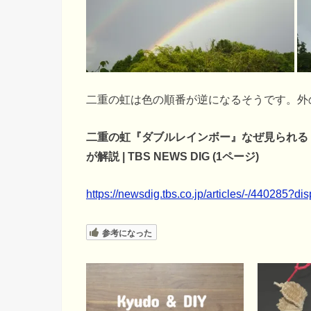
二重の虹は色の順番が逆になるそうです。外
二重の虹『ダブルレインボー』なぜ見られる
が解説 | TBS NEWS DIG (1ページ)
https://newsdig.tbs.co.jp/articles/-/440285?di
参考になった