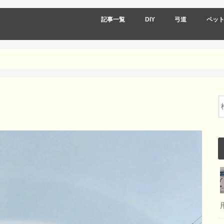
記事一覧
DIY
弓道
ペッ
DIY弓道
DIY道具編
DIY作品編
DIY弓道
弓道道具
弓道着物類
弓道 日々の記録