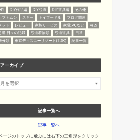
DIY
DIY作品編
DIY弓道
DIY道具編
その他
カブトムシ
スキー
トイプードル
ブログ関連
ペット
レビュー
家族サービス
家電,PCなど
弓道
弓道 日々の記録
弓道着物類
弓道道具
日常
未分類
東京ディズニーリゾート(TDR)
記事一覧
アーカイブ
記事一覧へ
記事一覧へ
ページのトップに飛ぶには右下の三角形をクリック