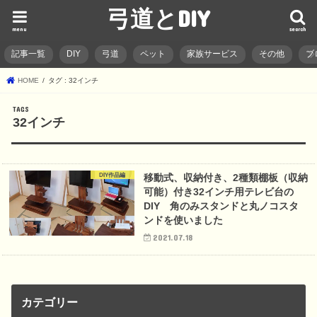
弓道とDIY
menu
search
記事一覧
DIY
弓道
ペット
家族サービス
その他
ブ
HOME
タグ : 32インチ
32インチ
DIY作品編
移動式、収納付き、2種類棚板（収納
可能）付き32インチ用テレビ台の
DIY 角のみスタンドと丸ノコスタ
ンドを使いました
2021.07.18
カテゴリー