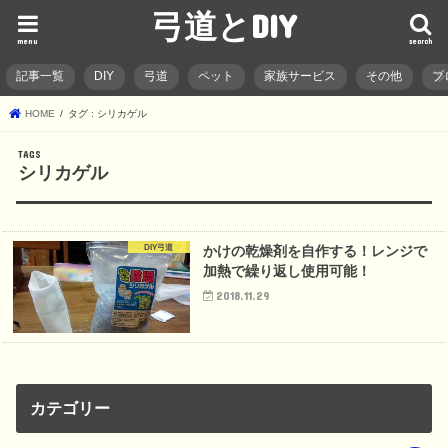
弓道とDIY
menu
search
記事一覧
DIY
弓道
ペット
家族サービス
その他
ブ
HOME
タグ : シリカゲル
シリカゲル
DIY弓道
かけの乾燥剤を自作する！レンジで
加熱で繰り返し使用可能！
2018.11.29
カテゴリー