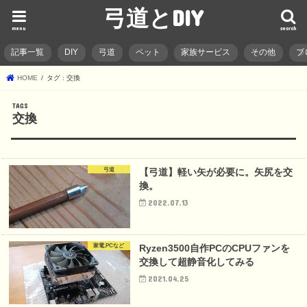
弓道とDIY
menu
search
記事一覧
DIY
弓道
ペット
家族サービス
その他
ブ
HOME
タグ : 交換
交換
弓道
【弓道】軽い矢が必要に。矢尻を交
換。
2022.07.13
家電,PCなど
Ryzen3500自作PCのCPUファンを
交換して超静音化してみる
2021.04.25