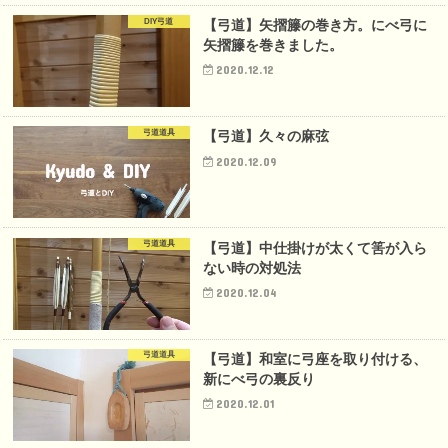
DIY弓道
【弓道】矢摺籐の巻き方。にべ弓に
矢摺籐を巻きました。
2020.12.12
弓道道具
【弓道】久々の麻弦
2020.12.09
弓道道具
【弓道】中仕掛けが太くて筈が入ら
ない時の対処法
2020.12.04
弓道道具
【弓道】和室に弓座を取り付ける、
新にべ弓の裏反り
2020.12.01