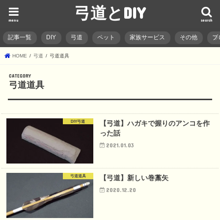
弓道とDIY
menu
search
記事一覧
DIY
弓道
ペット
家族サービス
その他
ブ
HOME
弓道
弓道道具
弓道道具
DIY弓道
【弓道】ハガキで握りのアンコを作
った話
2021.01.03
弓道道具
【弓道】新しい巻藁矢
2020.12.20