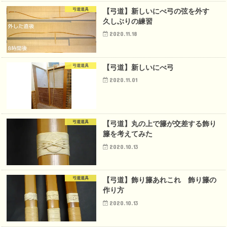
弓道道具
【弓道】新しいにべ弓の弦を外す
久しぶりの練習
2020.11.18
弓道道具
【弓道】新しいにべ弓
2020.11.01
弓道道具
【弓道】丸の上で籐が交差する飾り
籐を考えてみた
2020.10.13
弓道道具
【弓道】飾り籐あれこれ 飾り籐の
作り方
2020.10.13