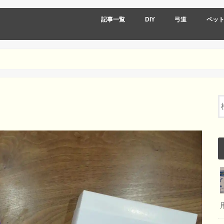
記事一覧
DIY
弓道
ペッ
DIY弓道
DIY道具編
DIY作品編
DIY弓道
弓道道具
弓道着物類
弓道 日々の記録