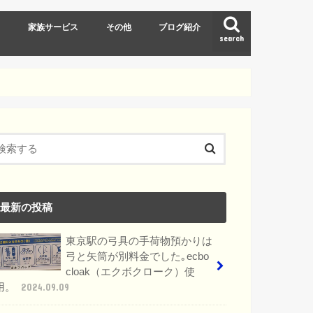
ト
家族サービス
その他
ブログ紹介
search
東京ディズニーリゾート(TDR)
スキー
最新の投稿
東京駅の弓具の手荷物預かりは
弓と矢筒が別料金でした｡ecbo
cloak（エクボクローク）使
用。
2024.09.09