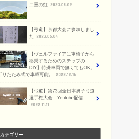
二重の虹
2023.08.02
【弓道】京都大会に参加しまし
た
2023.05.04
【ヴェルファイアに車椅子から
移乗するためのステップの
DIY】特殊車両で無くてもOK。
折りたたみ式で車載可能。
2022.12.16
【弓道】第73回全日本男子弓道
選手権大会 Youtube配信
2022.11.11
カテゴリー