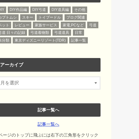
DIY
DIY作品編
DIY弓道
DIY道具編
その他
カブトムシ
スキー
トイプードル
ブログ関連
ペット
レビュー
家族サービス
家電,PCなど
弓道
弓道 日々の記録
弓道着物類
弓道道具
日常
未分類
東京ディズニーリゾート(TDR)
記事一覧
アーカイブ
記事一覧へ
記事一覧へ
ページのトップに飛ぶには右下の三角形をクリック