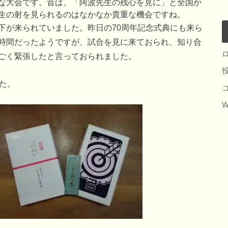
な大会です。昔は、「阿波先生の残心を見に」と全国か
生の射を見られるのはなかなか貴重な機会ですね。
下が来られていました。昨日の70周年記念式典にも来ら
時間だったようですが、試合を見に来ておられ、知り合
ごく緊張したと言っておられました。
た。
W