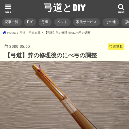
弓道とDIY
menu
search
記事一覧
DIY
弓道
ペット
家族サービス
その他
ブ
HOME
弓道
弓道道具
【弓道】笄の修理後のにべ弓の調整
2020.05.03
弓道道具
【弓道】笄の修理後のにべ弓の調整