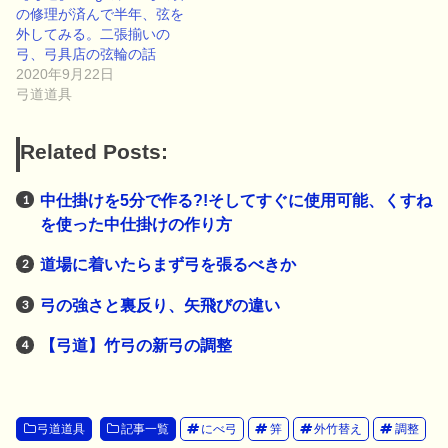
の修理が済んで半年、弦を
外してみる。二張揃いの
弓、弓具店の弦輪の話
2020年9月22日
弓道道具
Related Posts:
中仕掛けを5分で作る?!そしてすぐに使用可能、くすね
を使った中仕掛けの作り方
道場に着いたらまず弓を張るべきか
弓の強さと裏反り、矢飛びの違い
【弓道】竹弓の新弓の調整
弓道道具
記事一覧
にべ弓
笄
外竹替え
調整