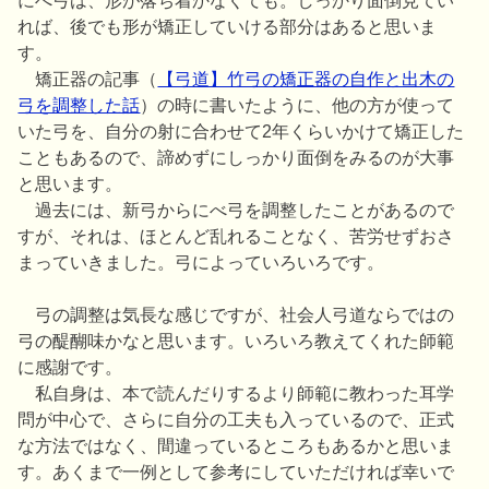
れば、後でも形が矯正していける部分はあると思いま
す。
矯正器の記事（
【弓道】竹弓の矯正器の自作と出木の
弓を調整した話
）の時に書いたように、他の方が使って
いた弓を、自分の射に合わせて2年くらいかけて矯正した
こともあるので、諦めずにしっかり面倒をみるのが大事
と思います。
過去には、新弓からにべ弓を調整したことがあるので
すが、それは、ほとんど乱れることなく、苦労せずおさ
まっていきました。弓によっていろいろです。
弓の調整は気長な感じですが、社会人弓道ならではの
弓の醍醐味かなと思います。いろいろ教えてくれた師範
に感謝です。
私自身は、本で読んだりするより師範に教わった耳学
問が中心で、さらに自分の工夫も入っているので、正式
な方法ではなく、間違っているところもあるかと思いま
す。あくまで一例として参考にしていただければ幸いで