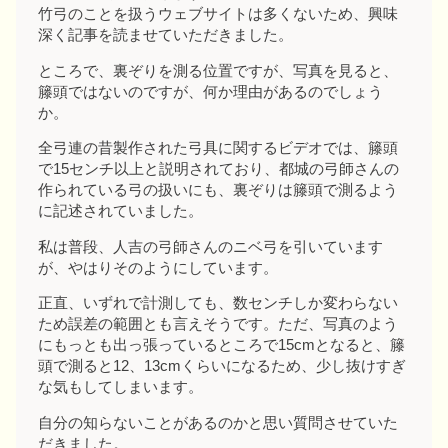
竹弓のことを扱うウェブサイトは多くないため、興味
深く記事を読ませていただきました。
ところで、裏ぞりを測る位置ですが、写真を見ると、
籐頭ではないのですが、何か理由があるのでしょう
か。
全弓連の昔製作された弓具に関するビデオでは、籐頭
で15センチ以上と説明されており、都城の弓師さんの
作られている弓の扱いにも、裏ぞりは籐頭で測るよう
に記述されていました。
私は普段、人吉の弓師さんのニベ弓を引いています
が、やはりそのようにしています。
正直、いずれで計測しても、数センチしか変わらない
ため誤差の範囲とも言えそうです。ただ、写真のよう
にもっとも出っ張っているところで15cmとなると、籐
頭で測ると12、13cmくらいになるため、少し抜けすぎ
な気もしてしまいます。
自分の知らないことがあるのかと思い質問させていた
だきました。