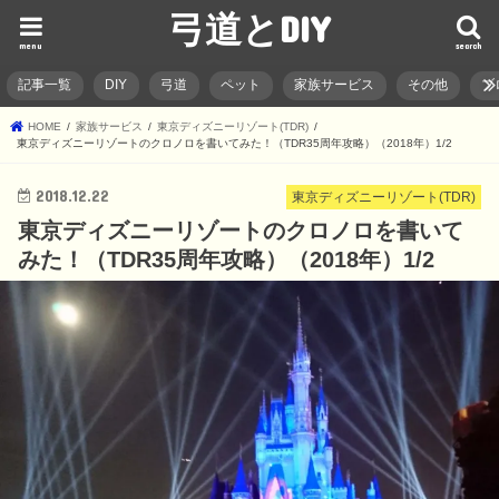
弓道とDIY
menu
search
記事一覧
DIY
弓道
ペット
家族サービス
その他
ブ
HOME
家族サービス
東京ディズニーリゾート(TDR)
東京ディズニーリゾートのクロノロを書いてみた！（TDR35周年攻略）（2018年）1/2
2018.12.22
東京ディズニーリゾート(TDR)
東京ディズニーリゾートのクロノロを書いて
みた！（TDR35周年攻略）（2018年）1/2