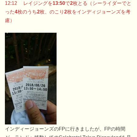
12:12 レイジングを
13:50
で
2
枚とる（シーライダーでと
った
4
枚のうち
2
枚、のこり
2
枚をインディジョーンズを考
慮）
インディージョーンズのFPに行きましたが、FPの時間