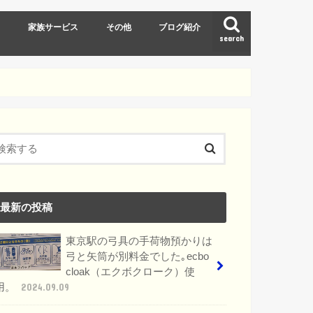
ト
家族サービス
その他
ブログ紹介
search
東京ディズニーリゾート(TDR)
スキー
最新の投稿
東京駅の弓具の手荷物預かりは
弓と矢筒が別料金でした｡ecbo
cloak（エクボクローク）使
用。
2024.09.09