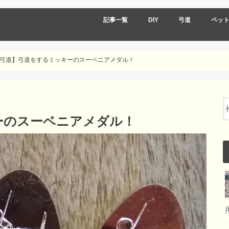
記事一覧
DIY
弓道
ペッ
DIY弓道
DIY道具編
DIY作品編
DIY弓道
弓道道具
弓道着物類
弓道 日々の記録
弓道】弓道をするミッキーのスーベニアメダル！
ーのスーベニアメダル！