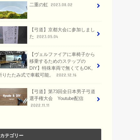
二重の虹
2023.08.02
【弓道】京都大会に参加しまし
た
2023.05.04
【ヴェルファイアに車椅子から
移乗するためのステップの
DIY】特殊車両で無くてもOK。
折りたたみ式で車載可能。
2022.12.16
【弓道】第73回全日本男子弓道
選手権大会 Youtube配信
2022.11.11
カテゴリー