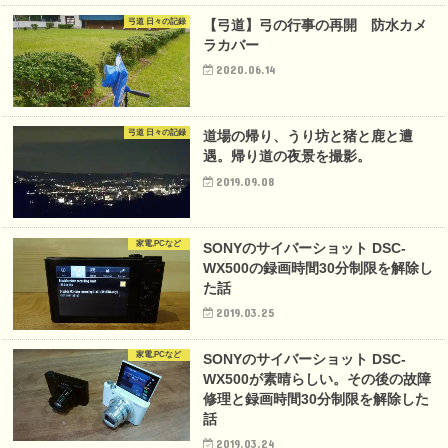
弓道 日々の記録
【弓道】弓の行事の再開 防水カメ
ラカバー
2020.06.14
弓道 日々の記録
道場の帰り、うり坊と猪と鹿と遭
遇。帰り道の夜景を撮影。
2019.09.08
家電,PCなど
SONYのサイバーショット DSC-
WX500の録画時間30分制限を解除し
た話
2019.03.25
家電,PCなど
SONYのサイバーショット DSC-
WX500が素晴らしい。その後の故障
修理と録画時間30分制限を解除した
話
2019.03.24