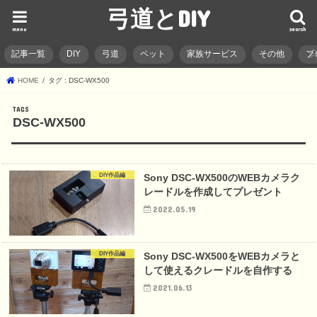
弓道とDIY
menu
search
記事一覧
DIY
弓道
ペット
家族サービス
その他
ブ
HOME
タグ : DSC-WX500
DSC-WX500
DIY作品編
Sony DSC-WX500のWEBカメラク
レードルを作成してプレゼント
2022.05.19
DIY作品編
Sony DSC-WX500をWEBカメラと
して使えるクレードルを自作する
2021.06.13