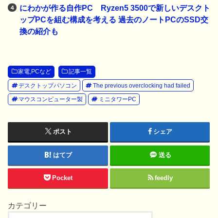
にわかが作る自作PC Ryzen5 3500で新しいデスクト
ップPCを組む構成を考える 過去のノートPCのSSD交
換の紹介も
家電,PCなど
記事一覧
デスクトップパソコン
The previous overclocking had failed
マウスコンピューター製
ミニタワーPC
ポスト
シェア
はてブ
送る
Pocket
feedly
カテゴリー
カ