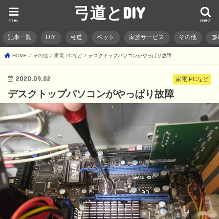
弓道とDIY
menu
search
記事一覧
DIY
弓道
ペット
家族サービス
その他
ブ
HOME
その他
家電,PCなど
デスクトップパソコンがやっぱり故障
2020.09.02
家電,PCなど
デスクトップパソコンがやっぱり故障