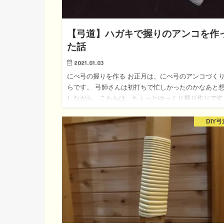
【弓道】ハガキで握りのアンコを作
た話
2021.01.03
にべ弓の握りを作る お正月は、にべ弓のアンコづく
らです。 弓師さんは初打ちで忙しかったのかなあと
しながら、こちらは、ちょっとゆっくり握り作りです
といっても、1日から泊りの仕事がありましたが…。 
DIY弓