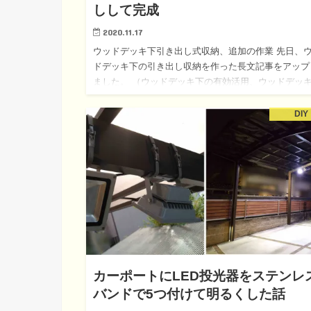
しして完成
2020.11.17
ウッドデッキ下引き出し式収納、追加の作業 先日、
ドデッキ下の引き出し収納を作った長文記事をアップ
ました。 （ウッドデッキ下の有効活用、ウッドデッ
収納をパネコートで作ってみた。便利な引き出し式！
水対策も施行、設…
DIY
カーポートにLED投光器をステンレ
バンドで5つ付けて明るくした話