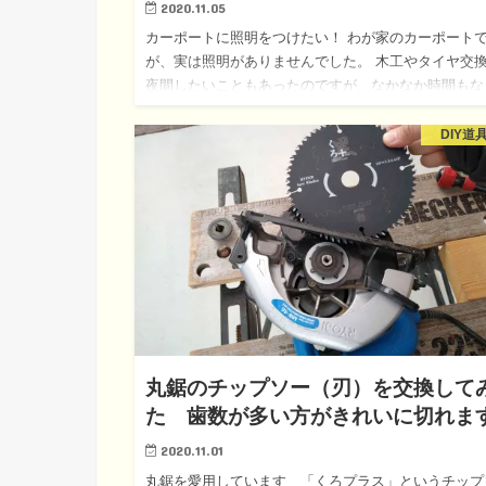
2020.11.05
カーポートに照明をつけたい！ わが家のカーポート
が、実は照明がありませんでした。 木工やタイヤ交
夜間したいこともあったのですが、なかなか時間もな
く、取り付けができませんでした。 家の建築と外構
のお店に頼んだの…
DIY道
丸鋸のチップソー（刃）を交換して
た 歯数が多い方がきれいに切れま
2020.11.01
丸鋸を愛用しています 「くろプラス」というチップ