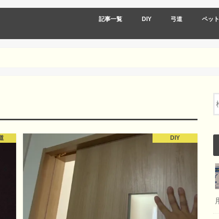
記事一覧
DIY
弓道
ペッ
DIY弓道
DIY道具編
DIY作品編
DIY弓道
弓道道具
弓道着物類
弓道 日々の記録
道
DIY