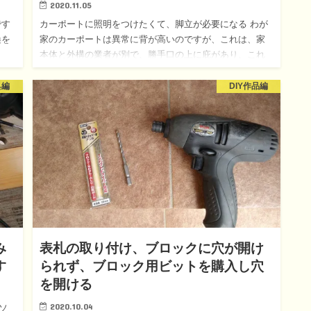
2020.11.05
です
カーポートに照明をつけたくて、脚立が必要になる わが
換を
家のカーポートは異常に背が高いのですが、これは、家
本体と外構の業者が別で、勝手口の上に庇があり、これ
を別
を避けるために、庇より上になる高さになっています。
庇がなければもう少…
具編
DIY作品編
み
表札の取り付け、ブロックに穴が開け
す
られず、ブロック用ビットを購入し穴
を開ける
2020.10.04
ソ