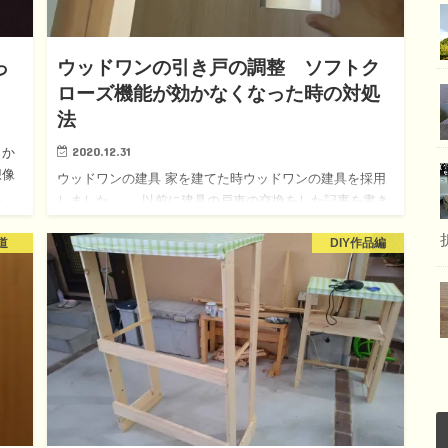
っ
ウッドワンの引き戸の調整 ソフトク
ローズ機能が効かなくなった時の対処
法
2020.12.31
りか
想像
ウッドワンの建具 家を建てた時ウッドワンの建具を採用
。
しました。 以前に建具の戸車の交換をした記事を書き
な…
ました。 WOODONEの建具の戸車の交換、純正品以外で
道
DIY作品編
挑戦 年末なので、また交換をしたのですが、その…