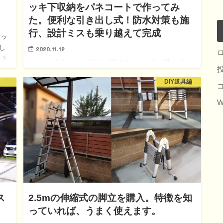
ッキ下収納をパネコートで作ってみ
た。便利な引き出し式！防水対策も施
行、設計ミスも乗り越えて完成
ウッ
し
2020.11.12
キ下
かなりの長文です。見出しで読みたいところに飛んでく
防
ださい。また、目次が邪魔な場合非表示にしてくださ
DIY道具編
い。 ウッドデッキの下を有効に使いたい、8年越しのアイ
デア ウッドデッキ下に台車を使ってタイヤを収納してい
W
る事を以前、紹介…
ス
2.5mの伸縮式の脚立を購入。特徴を知
っていれば、うまく使えます。