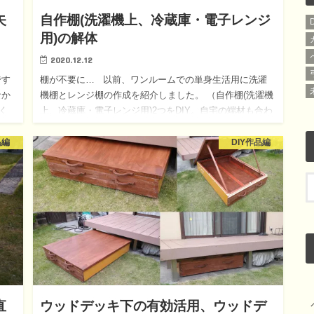
矢
自作棚(洗濯機上、冷蔵庫・電子レンジ
用)の解体
2020.12.12
です
棚が不要に… 以前、ワンルームでの単身生活用に洗濯
なか
機棚とレンジ棚の作成を紹介しました。 （自作棚(洗濯機
く
上、冷蔵庫・電子レンジ用)2つをDIY。自宅の端材も合わ
籐を
せて材料費1244円で作成。） 結果的に、そ…
品編
DIY作品編
直
ウッドデッキ下の有効活用、ウッドデ