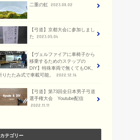
二重の虹
2023.08.02
【弓道】京都大会に参加しまし
た
2023.05.04
【ヴェルファイアに車椅子から
移乗するためのステップの
DIY】特殊車両で無くてもOK。
折りたたみ式で車載可能。
2022.12.16
【弓道】第73回全日本男子弓道
選手権大会 Youtube配信
2022.11.11
カテゴリー