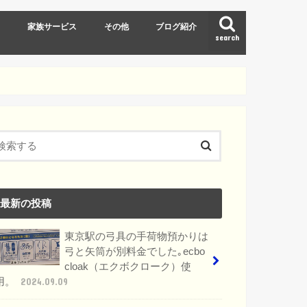
ト
家族サービス
その他
ブログ紹介
search
東京ディズニーリゾート(TDR)
スキー
最新の投稿
東京駅の弓具の手荷物預かりは
弓と矢筒が別料金でした｡ecbo
cloak（エクボクローク）使
用。
2024.09.09