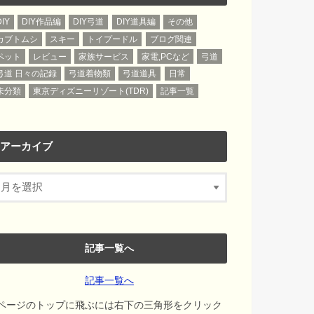
DIY
DIY作品編
DIY弓道
DIY道具編
その他
カブトムシ
スキー
トイプードル
ブログ関連
ペット
レビュー
家族サービス
家電,PCなど
弓道
弓道 日々の記録
弓道着物類
弓道道具
日常
未分類
東京ディズニーリゾート(TDR)
記事一覧
アーカイブ
記事一覧へ
記事一覧へ
ページのトップに飛ぶには右下の三角形をクリック