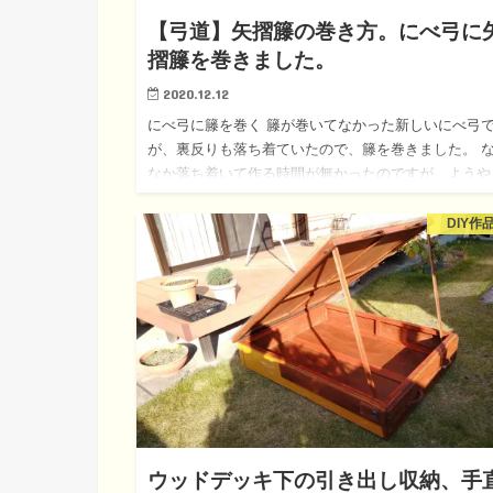
【弓道】矢摺籐の巻き方。にべ弓に
摺籐を巻きました。
2020.12.12
にべ弓に籐を巻く 籐が巻いてなかった新しいにべ弓
が、裏反りも落ち着ていたので、籐を巻きました。 
なか落ち着いて作る時間が無かったのですが、ようや
できました。 矢摺籐を巻く 以前、別の弓の矢摺
巻い…
DIY作
ウッドデッキ下の引き出し収納、手