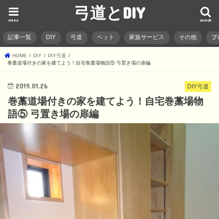
弓道とDIY
menu
search
記事一覧
DIY
弓道
ペット
家族サービス
その他
ブ
HOME
DIY
DIY弓道
巻藁道場付きの家を建てよう！自宅巻藁場物語⑤ 弓置き場の扉編
2019.01.26
DIY弓道
巻藁道場付きの家を建てよう！自宅巻藁場物
語⑤ 弓置き場の扉編