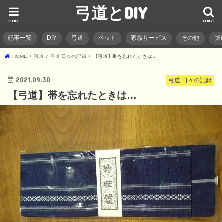
弓道とDIY
menu
search
記事一覧
DIY
弓道
ペット
家族サービス
その他
ブ
HOME
弓道
弓道 日々の記録
【弓道】帯を忘れたときは...
2021.09.30
弓道 日々の記録
【弓道】帯を忘れたときは…