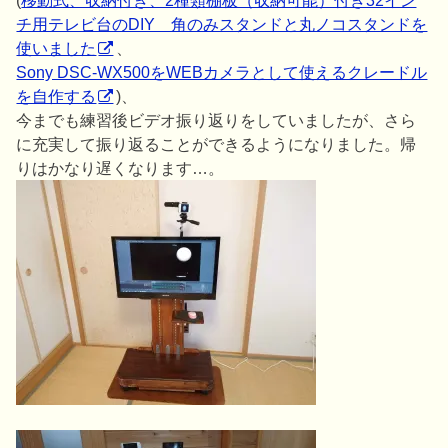
(
移動式、収納付き、2種類棚板（収納可能）付き32イン
チ用テレビ台のDIY 角のみスタンドと丸ノコスタンドを
使いました
、
Sony DSC-WX500をWEBカメラとして使えるクレードル
を自作する
)、
今までも練習後ビデオ振り返りをしていましたが、さら
に充実して振り返ることができるようになりました。帰
りはかなり遅くなります…。