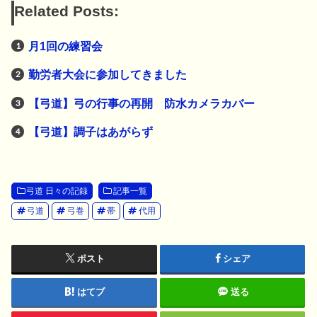
Related Posts:
月1回の練習会
勤労者大会に参加してきました
【弓道】弓の行事の再開 防水カメラカバー
【弓道】調子はあがらず
弓道 日々の記録
記事一覧
弓道
弓巻
帯
代用
ポスト
シェア
はてブ
送る