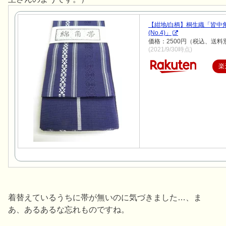
【紺地/白柄】桐生織「皆中
(No.4)」
価格：2500円（税込、送料別
(2021/9/30時点)
楽
着替えているうちに帯が無いのに気づきました…、ま
あ、あるあるな忘れものですね。