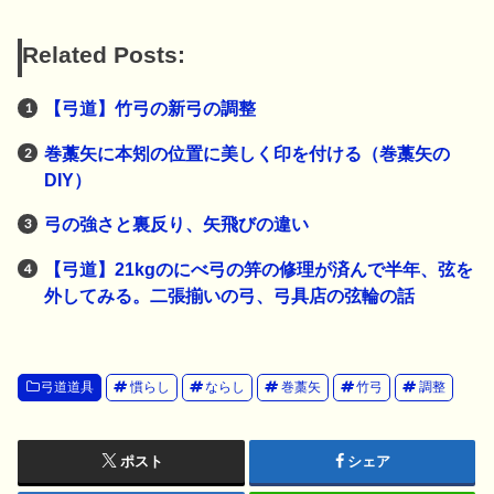
Related Posts:
【弓道】竹弓の新弓の調整
巻藁矢に本矧の位置に美しく印を付ける（巻藁矢の
DIY）
弓の強さと裏反り、矢飛びの違い
【弓道】21kgのにべ弓の笄の修理が済んで半年、弦を
外してみる。二張揃いの弓、弓具店の弦輪の話
弓道道具
慣らし
ならし
巻藁矢
竹弓
調整
ポスト
シェア