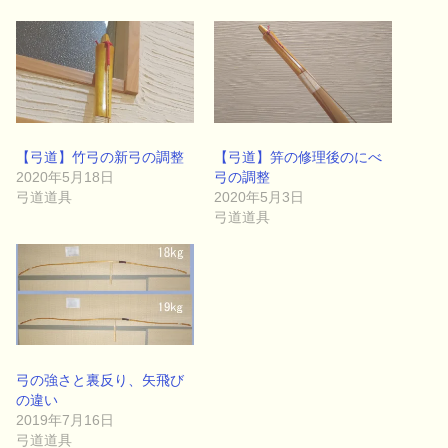
【弓道】竹弓の新弓の調整
【弓道】笄の修理後のにべ
2020年5月18日
弓の調整
弓道道具
2020年5月3日
弓道道具
弓の強さと裏反り、矢飛び
の違い
2019年7月16日
弓道道具