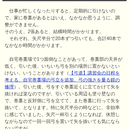
仕事が忙しくなったりすると、定期的に引けないの
で、家に巻藁があるとはいえ、なかなか思うように、調
整ができません。
そのうえ、2張あると、結構時間がかかります。
それぞれ、矢尺半分で20本ずつ引いても、合計40本で
なかなか時間がかかります。
自宅巻藁場で1つ面倒なことがあって、巻藁部の天井が
低く、引いた後、いちいち弓を別の場所に置かないとい
けない、いうことがあります（
【弓道】講習会の日程を
考える、自宅巻藁場の弓立を追加、弓の強さを量る鏡の
修理
）。引いた後、弓をすぐ巻藁近くに立てかけて矢を
抜ければ楽なのですが、引いている周辺も塗り壁なの
で、巻藁と反対側に弓を立てて、また巻藁に行って矢を
抜いて、となります。特に矢尺半分の時などに、非効率
に感じていました。矢尺一杯引くようになれば、休憩し
ながらなので一回一回弓を置いて矢を抜いても気になら
ないですが…。