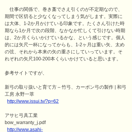
仕事の関係で、巻き藁でさえ引くのが不定期なので、
期間で区切ると少なくなってしまう気がします。実際に
は大体、1-2か月かけている印象です。たくさん引けた時
期なら1か月で次の段階、なかなか忙しくて引けない時期
は、2か月くらいかけているかな、という感じです。個人
的には矢尺一杯になってからも、1-2ヶ月は重い矢、太め
の弦、それから本来の矢の重さにしていっています。そ
れぞれの矢尺100-200本くらいかけていると思います。
参考サイトですが、
新弓の取り扱いと育て方 – 竹弓、カーボン弓の製作 | 和弓
工房 永野一萃
http://www.issui.tv/?p=62
アサヒ弓具工業
bow_warranty_j.pdf
http://www.asahi-