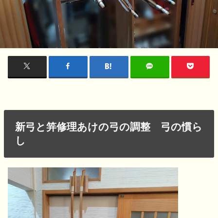
新弓と笄修理あけの弓の調整 弓の慣ら
し