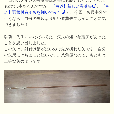
もので3本あるんですが（
【弓道】新しい巻藁矢
、
【弓
道】羽根付巻藁矢を矧いでみた
）、今回、矢尺半分で
引くなら、自分の矢尺より短い巻藁矢でも良いことに気
づきました！
以前、先生にいただいてた、矢尺の短い巻藁矢があった
ことを思い出しました。
この矢は、射付け節が短いので先が折れた矢です。自分
の矢尺にはちょっと短いです。八角箆なので、もともと
上等な矢のようです。