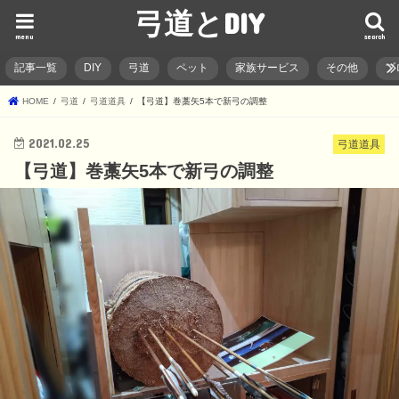
弓道とDIY
menu
search
記事一覧
DIY
弓道
ペット
家族サービス
その他
ブ
HOME
弓道
弓道道具
【弓道】巻藁矢5本で新弓の調整
2021.02.25
弓道道具
【弓道】巻藁矢5本で新弓の調整